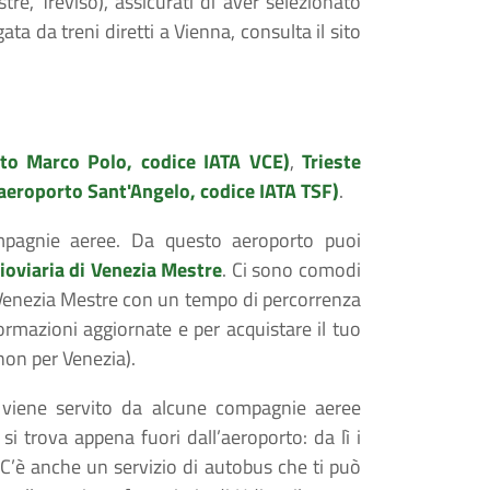
tre, Treviso), assicurati di aver selezionato
ata da treni diretti a Vienna, consulta il sito
rto Marco Polo, codice IATA VCE)
,
Trieste
(aeroporto Sant'Angelo, codice IATA TSF)
.
ompagnie aeree. Da questo aeroporto puoi
rioviaria di Venezia Mestre
. Ci sono comodi
di Venezia Mestre con un tempo di percorrenza
ormazioni aggiornate e per acquistare il tuo
non per Venezia).
 viene servito da alcune compagnie aeree
o
si trova appena fuori dall’aeroporto: da lì i
 C’è anche un servizio di autobus che ti può