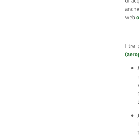
di acq
anche
web
o
I tre
(aero