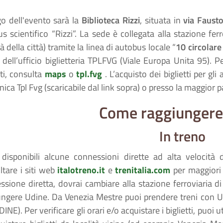
go dell'evento sarà la
Biblioteca Rizzi
, situata in
via Fausto
 scientifico “Rizzi”. La sede è collegata alla stazione fer
tà della città) tramite la linea di autobus locale “
10 circolare
 dell’ufficio biglietteria TPLFVG (Viale Europa Unita 95). P
tti, consulta
maps
o
tpl.fvg
. L’acquisto dei biglietti per gl
nica Tpl Fvg (scaricabile dal link sopra) o presso la maggior 
Come raggiungere
In treno
disponibili alcune connessioni dirette ad alta velocità d
ltare i siti web
italotreno.it
e
trenitalia.com
per maggiori 
ssione diretta, dovrai cambiare alla stazione ferroviaria d
ungere Udine. Da Venezia Mestre puoi prendere treni con Ud
DINE). Per verificare gli orari e/o acquistare i biglietti, puoi u