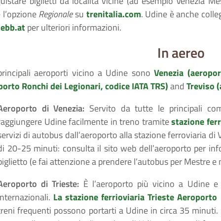
uistare biglietti da località vicine (ad esempio Venezia Mes
 l’opzione
Regionale
su
trenitalia.com
. Udine è anche colleg
ebb.at
per ulteriori informazioni.
In aereo
 principali aeroporti vicino a Udine sono
Venezia (aeropo
porto Ronchi dei Legionari, codice IATA TRS)
and
Treviso 
Aeroporto di Venezia:
Servito da tutte le principali c
raggiungere Udine facilmente in treno tramite
stazione fer
servizi di autobus dall’aeroporto alla stazione ferroviaria 
di 20-25 minuti: consulta il sito web dell’aeroporto per inf
biglietto (e fai attenzione a prendere l’autobus per Mestre e 
Aeroporto di Trieste:
È l’aeroporto più vicino a Udine e
internazionali.
La stazione ferrioviaria Trieste Aeroport
treni frequenti possono portarti a Udine in circa 35 minuti.