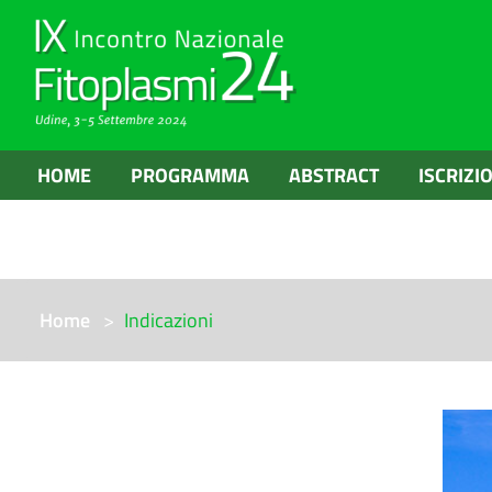
HOME
PROGRAMMA
ABSTRACT
ISCRIZI
Skip to main content
You are here:
Home
Indicazioni