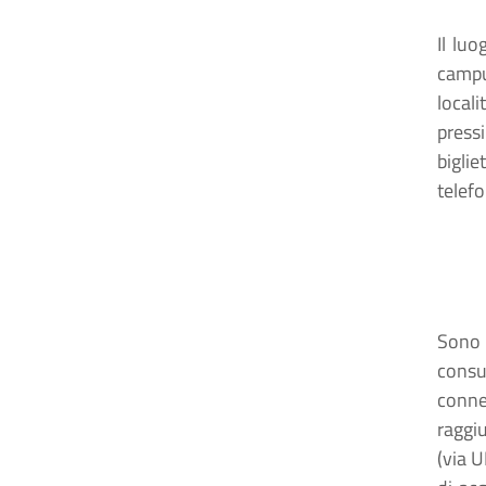
Il luo
campus
locali
pressi
biglie
telefo
Sono 
consu
conne
raggi
(via U